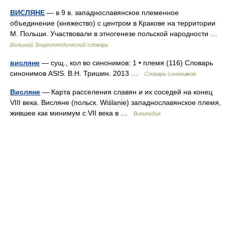
ВИСЛЯНЕ
— в 9 в. западнославянское племенное
объединение (княжество) с центром в Кракове на территории
М. Польши. Участвовали в этногенезе польской народности …
Большой Энциклопедический словарь
висляне
— сущ., кол во синонимов: 1 • племя (116) Словарь
синонимов ASIS. В.Н. Тришин. 2013 …
Словарь синонимов
Висляне
— Карта расселения славян и их соседей на конец
VIII века. Висляне (польск. Wiślanie) западнославянское племя,
жившее как минимум с VII века в …
Википедия