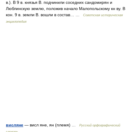
в.). В 9 в. князья В. подчинили соседних сандомирян и
Люблинскую землю, положив начало Малопольскому кн ву. В
кон. 9 в. земли В. вошли в состав… …
Советская историческая
энциклопедия
висляне
— висл яне, ян (племя) …
Русский орфографический
словарь