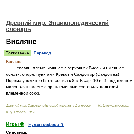
Древний мир. Энциклопедический
словарь
Висляне
Толкование
Перевод
Висляне
славян. племя, жившее в верховьях Вислы и имевшее
основн. опорн. пунктами Краков и Сандомир (Сандомеж).
Первые упомин. о В. относятся к 9 в. К сер. 10 в. В. под именем
малополян вместе с др. племенами составили польский
племенной союз.
Древний мир. Энциклопедический словарь в 2-х томах. — М.: Центрполиграф
.
В. Д. Гладкий
.
1998
.
Игры ⚽
Нужен реферат?
Синонимы
: