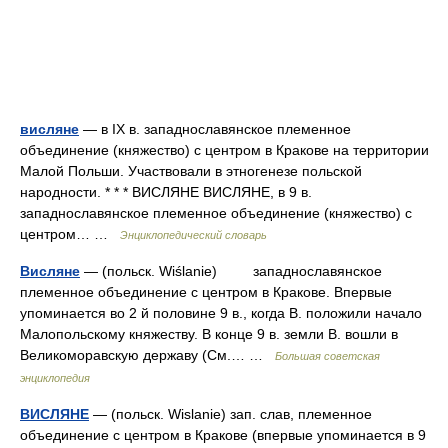
висляне
— в IX в. западнославянское племенное
объединение (княжество) с центром в Кракове на территории
Малой Польши. Участвовали в этногенезе польской
народности. * * * ВИСЛЯНЕ ВИСЛЯНЕ, в 9 в.
западнославянское племенное объединение (княжество) с
центром… …
Энциклопедический словарь
Висляне
— (польск. Wiślanie) западнославянское
племенное объединение с центром в Кракове. Впервые
упоминается во 2 й половине 9 в., когда В. положили начало
Малопольскому княжеству. В конце 9 в. земли В. вошли в
Великоморавскую державу (См.… …
Большая советская
энциклопедия
ВИСЛЯНЕ
— (польск. Wislanie) зап. слав, племенное
объединение с центром в Кракове (впервые упоминается в 9