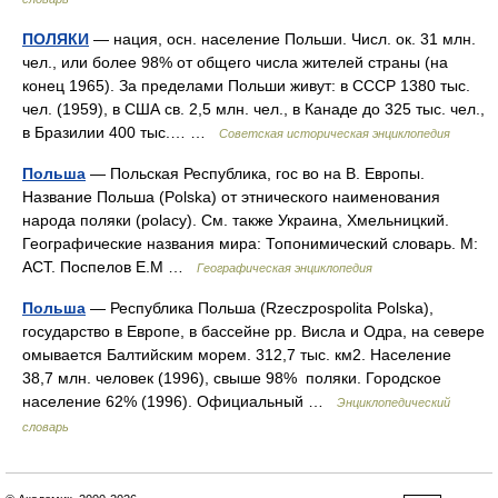
ПОЛЯКИ
— нация, осн. население Польши. Числ. ок. 31 млн.
чел., или более 98% от общего числа жителей страны (на
конец 1965). За пределами Польши живут: в СССР 1380 тыс.
чел. (1959), в США св. 2,5 млн. чел., в Канаде до 325 тыс. чел.,
в Бразилии 400 тыс.… …
Советская историческая энциклопедия
Польша
— Польская Республика, гос во на В. Европы.
Название Польша (Polska) от этнического наименования
народа поляки (polacy). См. также Украина, Хмельницкий.
Географические названия мира: Топонимический словарь. М:
АСТ. Поспелов Е.М …
Географическая энциклопедия
Польша
— Республика Польша (Rzeczpospolita Polska),
государство в Европе, в бассейне рр. Висла и Одра, на севере
омывается Балтийским морем. 312,7 тыс. км2. Население
38,7 млн. человек (1996), свыше 98% поляки. Городское
население 62% (1996). Официальный …
Энциклопедический
словарь